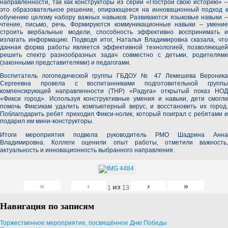
направленности, так как конструкторы из серии «Построй свою историю» –
это образовательное решение, опирающееся на инновационный подход к
обучению целому набору важных навыков. Развиваются языковые навыки –
чтение, письмо, речь. Формируются коммуникационные навыки – умение
строить вербальные модели, способность эффективно воспринимать и
излагать информацию. Подводя итог,
Наталья Владимировна
сказала, что
данная форма работы является эффективной технологией, позволяющей
решить спектр разнообразных задач совместно с детьми, родителями
(законными представителями) и педагогами.
Воспитатель логопедической группы ГБДОУ № 47
Лемешева Вероника
Сергеевна
провела с воспитанниками подготовительной группы
компенсирующей направленности (ТНР) «Радуга» открытый показ НОД
«Фикси город». Используя конструктивные умения и навыки, дети смогли
помочь Фиксикам удалить компьютерный вирус, и восстановить их город.
Поблагодарить ребят приходил
Фикси-нолик
, который поиграл с ребятами и
подарил им мини-конструкторы.
Итоги мероприятия подвела руководитель РМО
Шадрина Анн
Владимировна
. Коллеги оценили опыт работы, отметили важность,
актуальность и инновационность выбранного направления.
«
‹
›
»
из
1
13
Навигация по записям
Торжественное мероприятие, посвящённое Дню Победы