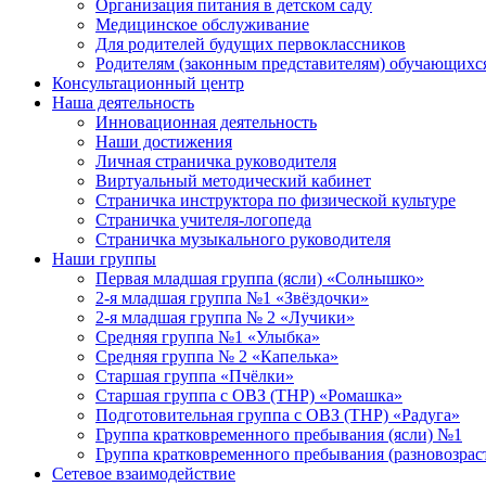
Организация питания в детском саду
Медицинское обслуживание
Для родителей будущих первоклассников
Родителям (законным представителям) обучающихс
Консультационный центр
Наша деятельность
Инновационная деятельность
Наши достижения
Личная страничка руководителя
Виртуальный методический кабинет
Страничка инструктора по физической культуре
Страничка учителя-логопеда
Страничка музыкального руководителя
Наши группы
Первая младшая группа (ясли) «Солнышко»
2-я младшая группа №1 «Звёздочки»
2-я младшая группа № 2 «Лучики»
Средняя группа №1 «Улыбка»
Средняя группа № 2 «Капелька»
Старшая группа «Пчёлки»
Старшая группа с ОВЗ (ТНР) «Ромашка»
Подготовительная группа с ОВЗ (ТНР) «Радуга»
Группа кратковременного пребывания (ясли) №1
Группа кратковременного пребывания (разновозрас
Сетевое взаимодействие