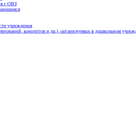
ся с ОВЗ
учающимся
ости учреждения
евнований, концертов и др.), организуемых в дошкольном учре