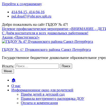
Перейти к содержимому
414-94-15, 414-94-16
pul.dou47@obr.gov.spb.ru
Добро пожаловать на сайт ГБДОУ № 47!
Целевое профилактическое мероприятие «ВНИМАНИЕ – ДЕТ
C Днём воспитателя и всех дошкольных работников!
Акция «Пристегнись!»
ГБДОУ № 47 Пушкинского района Санкт-Петербурга
Государственное бюджетное дошкольное образовательное учр
Искать:
Меню
🏠
О нас
Информационное окно для родителей
Приём детей в детский сад
Правила внутреннего распорядка ДОУ
Оплата и компенсация