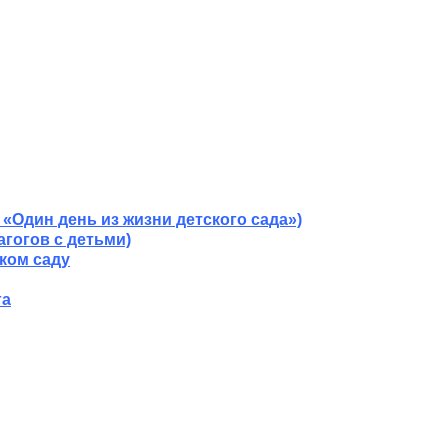
 «Один день из жизни детского сада»)
гогов с детьми)
ком саду
га